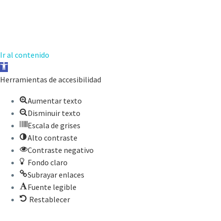
Ir al contenido
Abrir
barra
Herramientas de accesibilidad
de
Aumentar texto
herramientas
Disminuir texto
Escala de grises
Alto contraste
Contraste negativo
Fondo claro
Subrayar enlaces
Fuente legible
Restablecer