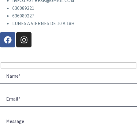
INFO.LESTRESB@GMAIL.COM
636089221
636089227
LUNES A VIERNES DE 10 A 18H