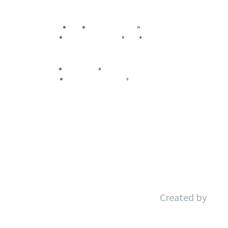
Inicio
Sobre Nosotros
Servicios
Nuestros Clientes
Blog
Contacto
Aviso Legal
Política de Privacidad
Política de Cookies
Accesibilidad
Created by