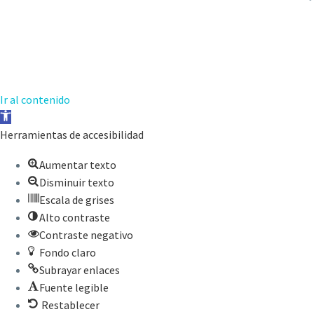
Ir al contenido
Abrir
barra
Herramientas de accesibilidad
de
Aumentar texto
herramientas
Disminuir texto
Escala de grises
Alto contraste
Contraste negativo
Fondo claro
Subrayar enlaces
Fuente legible
Restablecer