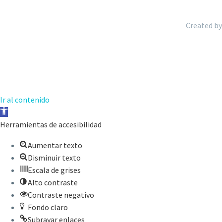
Created by
Ir al contenido
Abrir
barra
Herramientas de accesibilidad
de
Aumentar texto
herramientas
Disminuir texto
Escala de grises
Alto contraste
Contraste negativo
Fondo claro
Subrayar enlaces