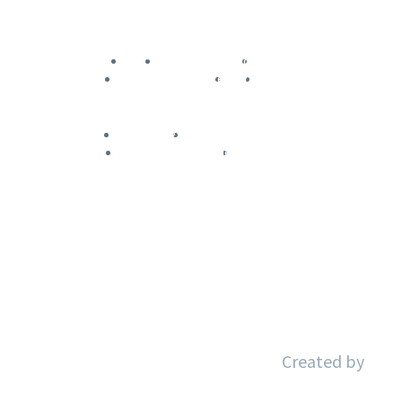
Inicio
Sobre Nosotros
Servicios
Nuestros Clientes
Blog
Contacto
Aviso Legal
Política de Privacidad
Política de Cookies
Accesibilidad
Created by