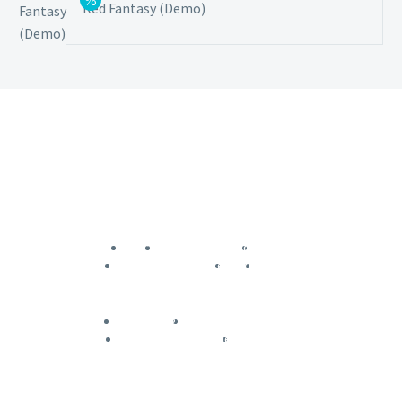
Red Fantasy (Demo)
Inicio
Sobre Nosotros
Servicios
Nuestros Clientes
Blog
Contacto
Aviso Legal
Política de Privacidad
Política de Cookies
Accesibilidad