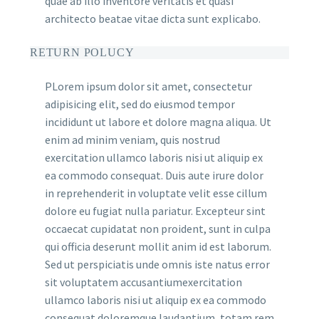
quae ab illo inventore veritatis et quasi
architecto beatae vitae dicta sunt explicabo.
RETURN POLUCY
PLorem ipsum dolor sit amet, consectetur
adipisicing elit, sed do eiusmod tempor
incididunt ut labore et dolore magna aliqua. Ut
enim ad minim veniam, quis nostrud
exercitation ullamco laboris nisi ut aliquip ex
ea commodo consequat. Duis aute irure dolor
in reprehenderit in voluptate velit esse cillum
dolore eu fugiat nulla pariatur. Excepteur sint
occaecat cupidatat non proident, sunt in culpa
qui officia deserunt mollit anim id est laborum.
Sed ut perspiciatis unde omnis iste natus error
sit voluptatem accusantiumexercitation
ullamco laboris nisi ut aliquip ex ea commodo
consequat doloremque laudantium, totam rem