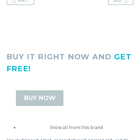
ANT.
SIG.
BUY IT RIGHT NOW AND
GET
FREE!
BUY NOW
Show all from this brand
Ipsum dolor sit amet, consectetur adi pisicing elit, sed do