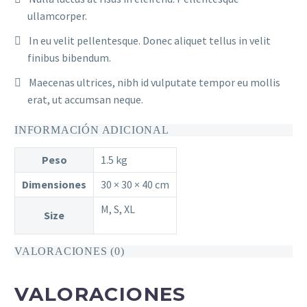
ullamcorper.
In eu velit pellentesque. Donec aliquet tellus in velit
finibus bibendum.
Maecenas ultrices, nibh id vulputate tempor eu mollis
erat, ut accumsan neque.
INFORMACIÓN ADICIONAL
Peso
1.5 kg
Dimensiones
30 × 30 × 40 cm
M, S, XL
Size
VALORACIONES (0)
VALORACIONES