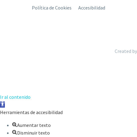
Política de Cookies
Accesibilidad
Created by
Ir al contenido
Abrir
barra
Herramientas de accesibilidad
de
Aumentar texto
herramientas
Disminuir texto