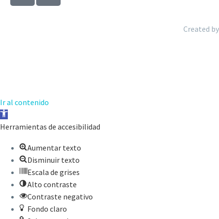
Created by
Ir al contenido
Abrir
barra
Herramientas de accesibilidad
de
Aumentar texto
herramientas
Disminuir texto
Escala de grises
Alto contraste
Contraste negativo
Fondo claro