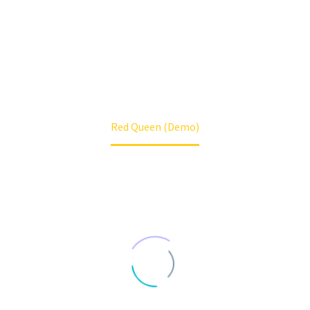
Dolor sit amet, consectetur adipisicing elit, sed
do eiusmod
Tempor incididunt ut labore et dolore magna
aliqua. Ut enim ad
Home
Shoes (Demo)
Classics (Demo)
Red Queen (Demo)