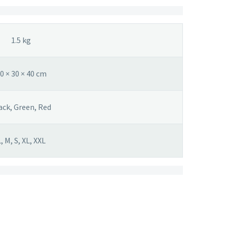
1.5 kg
0 × 30 × 40 cm
ack, Green, Red
, M, S, XL, XXL