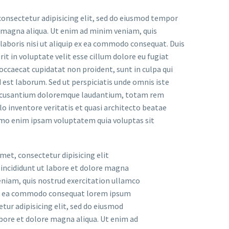
onsectetur adipisicing elit, sed do eiusmod tempor
e magna aliqua. Ut enim ad minim veniam, quis
laboris nisi ut aliquip ex ea commodo consequat. Duis
rit in voluptate velit esse cillum dolore eu fugiat
 occaecat cupidatat non proident, sunt in culpa qui
d est laborum. Sed ut perspiciatis unde omnis iste
accusantium doloremque laudantium, totam rem
lo inventore veritatis et quasi architecto beatae
Nemo enim ipsam voluptatem quia voluptas sit
met, consectetur dipisicing elit
incididunt ut labore et dolore magna
niam, quis nostrud exercitation ullamco
p ex ea commodo consequat lorem ipsum
tur adipisicing elit, sed do eiusmod
bore et dolore magna aliqua. Ut enim ad