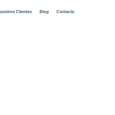
uestros Clientes
Blog
Contacto
ncididunt ut labore et dolore magna
aliquip ex ea commodo consequat. Duis
la pariatur. Excepteur sint occaecat
m. Sed ut perspiciatis unde omnis iste
, eaque ipsa quae ab illo inventore
luptatem quia voluptas sit aspernatur