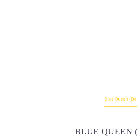
orem ipsum dolor sit amet, consectetur dipisicin
do eiusmod tempor incididunt ut labore et dol
 enim ad minim veniam, quis nostrud exercitat
is nisi ut aliquip ex ea commodo consequat l
or sit amet, consectetur adipisicing elit, sed d
 incididunt ut labore et dolore magna aliqua.
me
Shoes (Demo)
Classics (Demo)
Blue Queen (D
BLUE QUEEN 