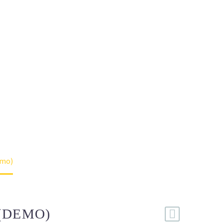
g elit
ore magna
ion ullamco
orem ipsum
o eiusmod
 Ut enim ad
emo)
(DEMO)