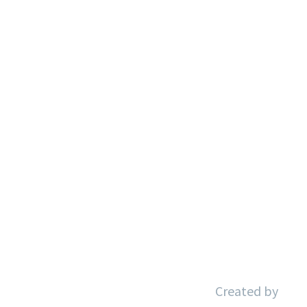
Inicio
Sobre Nosotros
Servicios
Nuestros Clientes
Blog
Contacto
Aviso Legal
Política de Privacidad
Política de Cookies
Accesibilidad
Created by