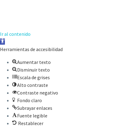
Ir al contenido
Abrir
barra
Herramientas de accesibilidad
de
Aumentar texto
herramientas
Disminuir texto
Escala de grises
Alto contraste
Contraste negativo
Fondo claro
Subrayar enlaces
Fuente legible
Restablecer