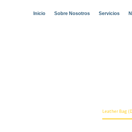
Inicio
Sobre Nosotros
Servicios
N
LEATHER BAG
tetur adipisicing elit, sed do eiusmod tempor i
s nostrud exercitation ullamco laboris nisi ut 
n reprehenderit in voluptate velit esse cillum dol
e
Accessoires (Demo)
Bags (Demo)
Leather Bag (