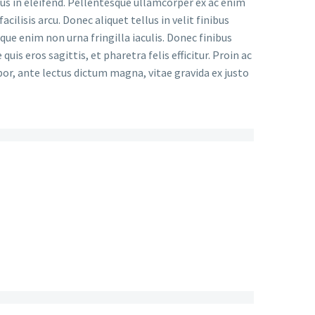
sus in eleifend. Pellentesque ullamcorper ex ac enim
cilisis arcu. Donec aliquet tellus in velit finibus
ue enim non urna fringilla iaculis. Donec finibus
uis eros sagittis, et pharetra felis efficitur. Proin ac
or, ante lectus dictum magna, vitae gravida ex justo