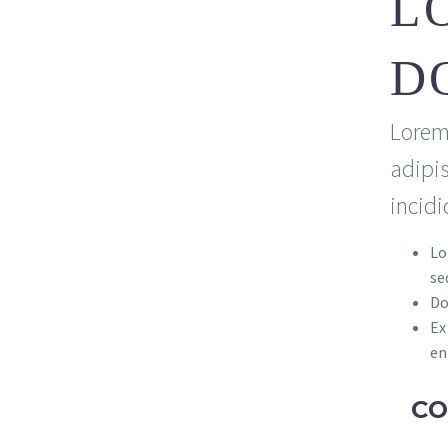
L
D
Lorem
adipis
incidi
Lo
se
Do
Ex
en
C