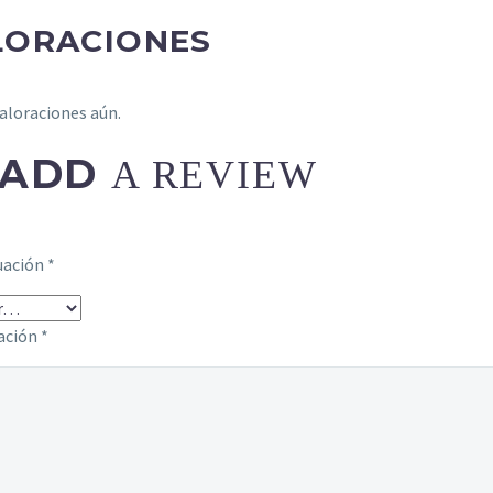
LORACIONES
aloraciones aún.
ADD
A REVIEW
uación
*
ración
*