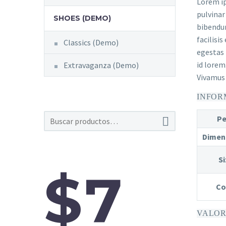
Lorem ip
pulvinar
SHOES (DEMO)
bibendum
facilisis
Classics (Demo)
egestas 
id lorem
Extravaganza (Demo)
Vivamus 
INFOR
Pe

Dimen
Si
$7
Co
VALOR