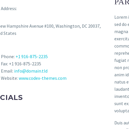
PA
Address:
Lorem i
sed do 
New Hampshire Avenue #100, Washington, DC 20037,
magna a
d States
exercit
commodo
reprehe
Phone:
+1 916-875-2235
fugiat 
Fax: +1 916-875-2235
non pro
Email:
info@domain.tld
anim id
Website:
www.codex-themes.com
natus e
laudant
CIALS
invento
sunt e
volupta
Duis au