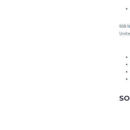
908 
Unite
SO