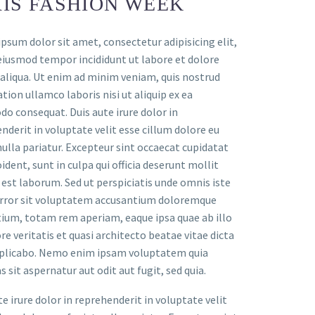
RIS FASHION WEEK
psum dolor sit amet, consectetur adipisicing elit,
eiusmod tempor incididunt ut labore et dolore
liqua. Ut enim ad minim veniam, quis nostrud
ation ullamco laboris nisi ut aliquip ex ea
 consequat. Duis aute irure dolor in
nderit in voluptate velit esse cillum dolore eu
nulla pariatur. Excepteur sint occaecat cupidatat
ident, sunt in culpa qui officia deserunt mollit
 est laborum. Sed ut perspiciatis unde omnis iste
rror sit voluptatem accusantium doloremque
ium, totam rem aperiam, eaque ipsa quae ab illo
re veritatis et quasi architecto beatae vitae dicta
xplicabo. Nemo enim ipsam voluptatem quia
s sit aspernatur aut odit aut fugit, sed quia.
te irure dolor in reprehenderit in voluptate velit