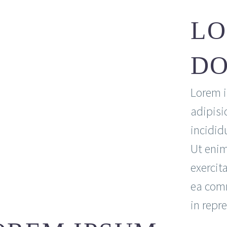
LO
DO
Lorem i
adipisi
incidid
Ut enim
exercita
ea comm
in repre