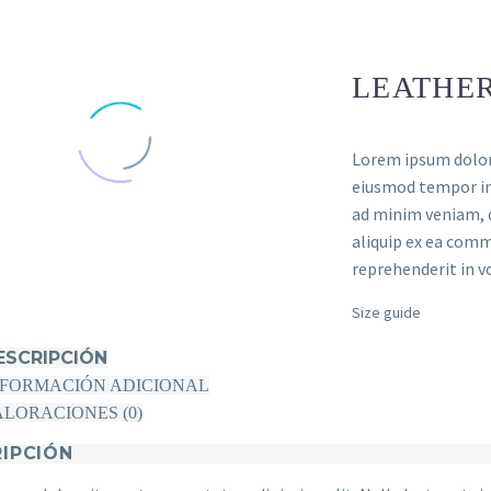
LEATHER
Lorem ipsum dolor 
eiusmod tempor inc
ad minim veniam, q
aliquip ex ea comm
reprehenderit in vo
Size guide
ESCRIPCIÓN
NFORMACIÓN ADICIONAL
ALORACIONES (0)
IPCIÓN