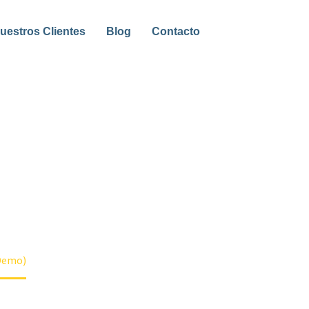
uestros Clientes
Blog
Contacto
ncididunt ut labore et dolore magna
aliquip ex ea commodo consequat. Duis
ore eu fugiat nulla
Demo)